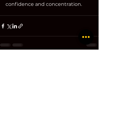
confidence and concentration.
L'Academie du Bel Canto
Sublimer la technique & libérer l'artiste!