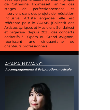
de Catherine Thomasset, anime des
stages de perfectionnement et
intervient dans des projets de médiation
inclusive. Artiste engagée, elle est
référente pour le CALMS (Collectif des
Artistes Lyriques et Musiciens Solidaires)
et organise, depuis 2021, des concerts
caritatifs à l’Opéra du Grand Avignon,
réunissant une cinquantaine de
chanteurs professionnels.
AYAKA NIWANO
Accompagnement & Préparation musicale